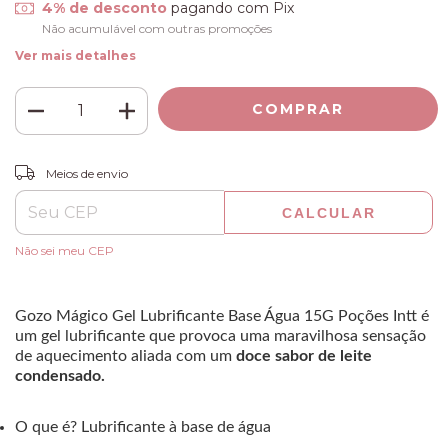
4% de desconto
pagando com Pix
Não acumulável com outras promoções
Ver mais detalhes
ALTERAR CEP
Entregas para o CEP:
Meios de envio
CALCULAR
Não sei meu CEP
Gozo Mágico Gel Lubrificante Base Água 15G Poções Intt é
um gel lubrificante que provoca uma maravilhosa sensação
de aquecimento aliada com um
doce sabor de leite
condensado.
O que é? Lubrificante à base de água